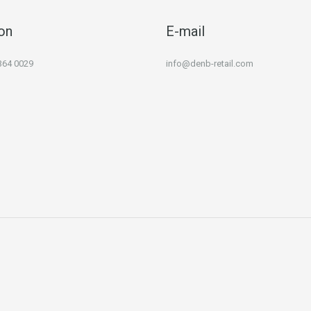
on
E-mail
364 0029
info@denb-retail.com