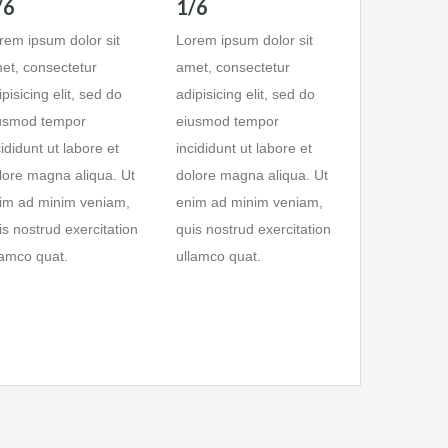
/6
1/6
rem ipsum dolor sit
Lorem ipsum dolor sit
et, consectetur
amet, consectetur
ipisicing elit, sed do
adipisicing elit, sed do
usmod tempor
eiusmod tempor
cididunt ut labore et
incididunt ut labore et
lore magna aliqua. Ut
dolore magna aliqua. Ut
im ad minim veniam,
enim ad minim veniam,
is nostrud exercitation
quis nostrud exercitation
lamco quat.
ullamco quat.